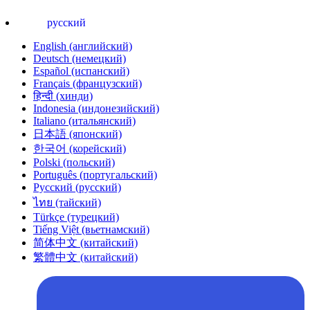
русский
English (английский)
Deutsch (немецкий)
Español (испанский)
Français (французский)
हिन्दी (хинди)
Indonesia (индонезийский)
Italiano (итальянский)
日本語 (японский)
한국어 (корейский)
Polski (польский)
Português (португальский)
Русский (русский)
ไทย (тайский)
Türkçe (турецкий)
Tiếng Việt (вьетнамский)
简体中文 (китайский)
繁體中文 (китайский)