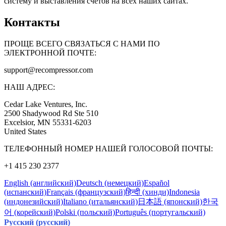
систему и выставления счетов на всех наших сайтах.
Контакты
ПРОЩЕ ВСЕГО СВЯЗАТЬСЯ С НАМИ ПО
ЭЛЕКТРОННОЙ ПОЧТЕ:
support@
recompressor.com
НАШ АДРЕС:
Cedar Lake Ventures, Inc.
2500 Shadywood Rd Ste 510
Excelsior, MN 55331-6203
United States
ТЕЛЕФОННЫЙ НОМЕР НАШЕЙ ГОЛОСОВОЙ ПОЧТЫ:
+1 415 230 2377
English (английский)
Deutsch (немецкий)
Español
(испанский)
Français (французский)
हिन्दी (хинди)
Indonesia
(индонезийский)
Italiano (итальянский)
日本語 (японский)
한국
어 (корейский)
Polski (польский)
Português (португальский)
Русский (русский)