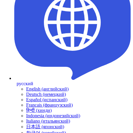
русский
English (английский)
Deutsch (немецкий)
Español (испанский)
Français (французский)
हिन्दी (хинди)
Indonesia (индонезийский)
Italiano (итальянский)
日本語 (японский)
한국어 (корейский)